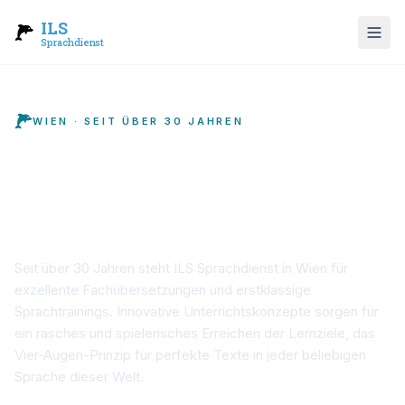
ILS
Sprachdienst
WIEN · SEIT ÜBER 30 JAHREN
ILS – Sprachschule
und Übersetzungsbüro in
Wien
Seit über 30 Jahren steht ILS Sprachdienst in Wien für
exzellente Fachübersetzungen und erstklassige
Sprachtrainings. Innovative Unterrichtskonzepte sorgen für
ein rasches und spielerisches Erreichen der Lernziele, das
Vier-Augen-Prinzip für perfekte Texte in jeder beliebigen
Sprache dieser Welt.